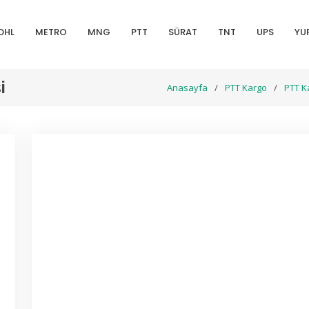
DHL
METRO
MNG
PTT
SÜRAT
TNT
UPS
YU
i
Anasayfa
PTT Kargo
PTT K