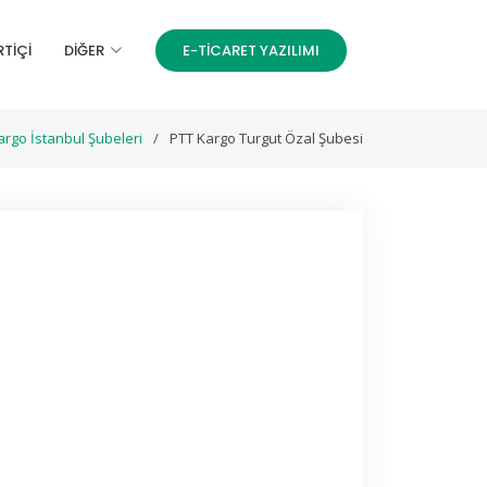
RTİÇİ
DIĞER
E-TICARET YAZILIMI
argo İstanbul Şubeleri
PTT Kargo Turgut Özal Şubesi