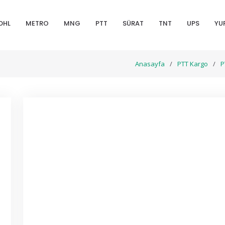
DHL
METRO
MNG
PTT
SÜRAT
TNT
UPS
YU
Anasayfa
PTT Kargo
P