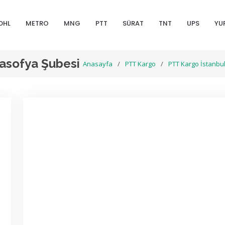
DHL
METRO
MNG
PTT
SÜRAT
TNT
UPS
YU
asofya Şubesi
Anasayfa
PTT Kargo
PTT Kargo İstanbul