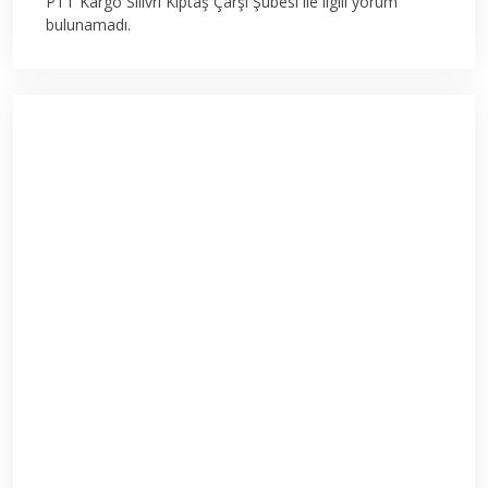
PTT Kargo Silivri Kiptaş Çarşı Şubesi ile ilgili yorum
bulunamadı.