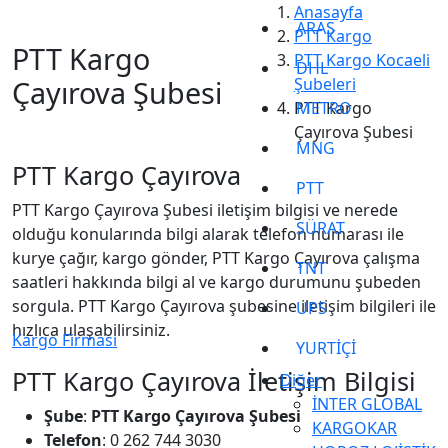
Anasayfa
ARAS
PTT Kargo
PTT Kargo
PTT Kargo Kocaeli
DHL
Çayırova Şubesi
Şubeleri
PTT Kargo
METRO
Çayırova Şubesi
MNG
PTT Kargo Çayırova
PTT
PTT Kargo Çayırova Şubesi iletişim bilgisi ve nerede
SÜRAT
olduğu konularında bilgi alarak telefon numarası ile
kurye çağır, kargo gönder, PTT Kargo Çayırova çalışma
TNT
saatleri hakkında bilgi al ve kargo durumunu şubeden
sorgula. PTT Kargo Çayırova şubesine iletişim bilgileri ile
UPS
hızlıca ulaşabilirsiniz.
Kargo Firması
YURTİÇİ
PTT Kargo Çayırova İletişim Bilgisi
Diğer
İNTER GLOBAL
Şube
:
PTT Kargo Çayırova Şubesi
KARGOKAR
Telefon
: 0 262 744 3030