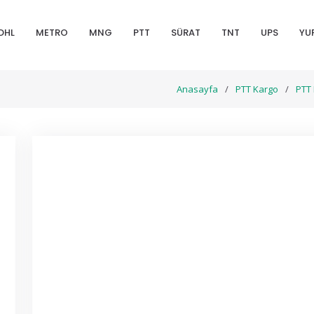
DHL
METRO
MNG
PTT
SÜRAT
TNT
UPS
YU
Anasayfa
PTT Kargo
PTT 